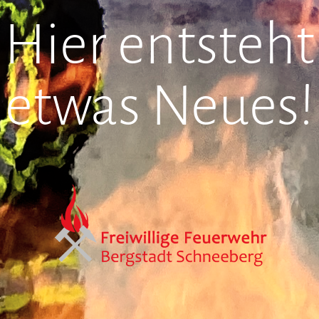
Hier entsteht
etwas Neues!